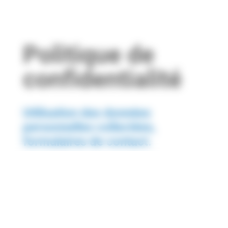
Politique de
confidentialité
Utilisation des données
personnelles collectées,
formulaires de contact.
TBS SERVICES collecte des données
personnelles suivantes par le biais de
formulaires : coordonnées de l’internaute ou
de sa société (nom, prénom, téléphone,
adresse, email, consentement
d’enregistrement). Les informations des